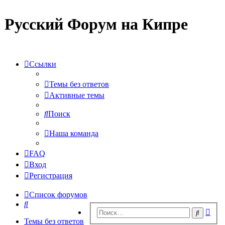
Русский Форум на Кипре
Ссылки
Темы без ответов
Активные темы
Поиск
Наша команда
FAQ
Вход
Регистрация
Список форумов
Поиск
Рас
Поиск
пои
Темы без ответов