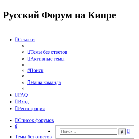
Русский Форум на Кипре
Ссылки
Темы без ответов
Активные темы
Поиск
Наша команда
FAQ
Вход
Регистрация
Список форумов
Поиск
Рас
Поиск
пои
Темы без ответов