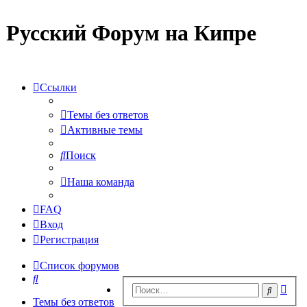
Русский Форум на Кипре
Ссылки
Темы без ответов
Активные темы
Поиск
Наша команда
FAQ
Вход
Регистрация
Список форумов
Поиск
Рас
Поиск
пои
Темы без ответов