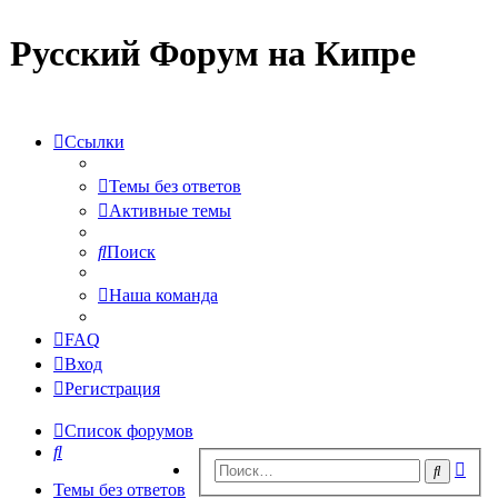
Русский Форум на Кипре
Ссылки
Темы без ответов
Активные темы
Поиск
Наша команда
FAQ
Вход
Регистрация
Список форумов
Поиск
Рас
Поиск
пои
Темы без ответов