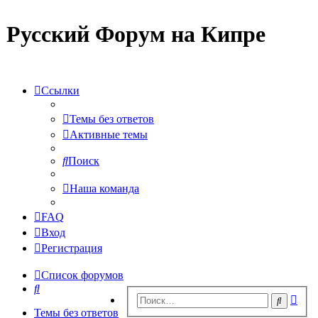
Русский Форум на Кипре
Ссылки
Темы без ответов
Активные темы
Поиск
Наша команда
FAQ
Вход
Регистрация
Список форумов
Поиск
Рас
Поиск
пои
Темы без ответов