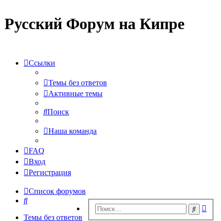
Русский Форум на Кипре
Ссылки
Темы без ответов
Активные темы
Поиск
Наша команда
FAQ
Вход
Регистрация
Список форумов
Поиск
Рас
Поиск
пои
Темы без ответов