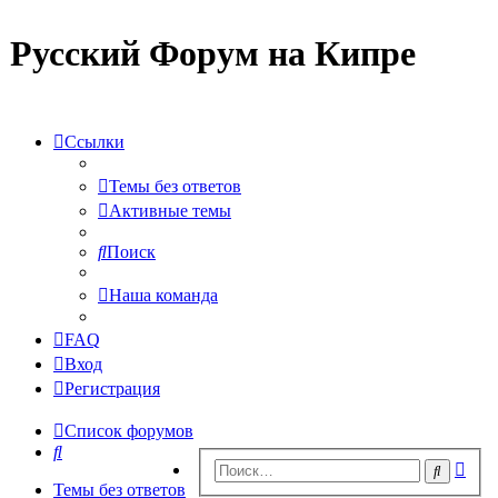
Русский Форум на Кипре
Ссылки
Темы без ответов
Активные темы
Поиск
Наша команда
FAQ
Вход
Регистрация
Список форумов
Поиск
Рас
Поиск
пои
Темы без ответов