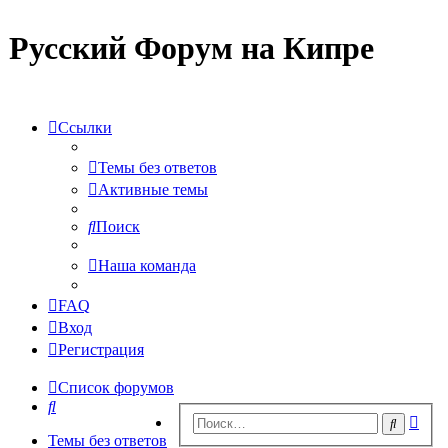
Русский Форум на Кипре
Ссылки
Темы без ответов
Активные темы
Поиск
Наша команда
FAQ
Вход
Регистрация
Список форумов
Поиск
Рас
Поиск
пои
Темы без ответов