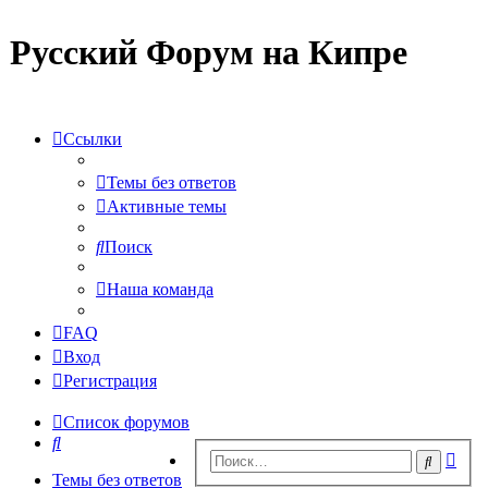
Русский Форум на Кипре
Ссылки
Темы без ответов
Активные темы
Поиск
Наша команда
FAQ
Вход
Регистрация
Список форумов
Поиск
Рас
Поиск
пои
Темы без ответов