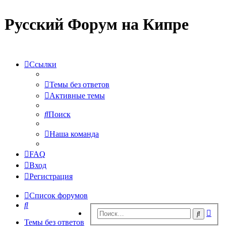
Русский Форум на Кипре
Ссылки
Темы без ответов
Активные темы
Поиск
Наша команда
FAQ
Вход
Регистрация
Список форумов
Поиск
Рас
Поиск
пои
Темы без ответов