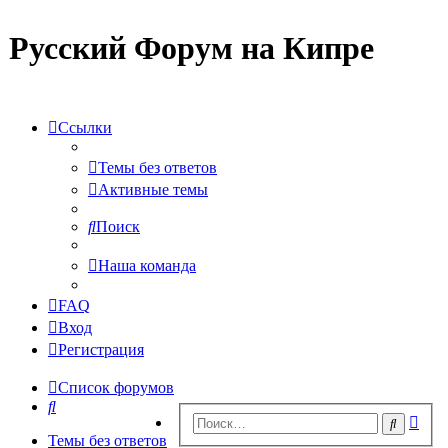
Русский Форум на Кипре
Ссылки
Темы без ответов
Активные темы
Поиск
Наша команда
FAQ
Вход
Регистрация
Список форумов
Поиск
Рас
Поиск
пои
Темы без ответов