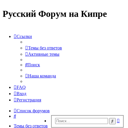
Русский Форум на Кипре
Ссылки
Темы без ответов
Активные темы
Поиск
Наша команда
FAQ
Вход
Регистрация
Список форумов
Поиск
Рас
Поиск
пои
Темы без ответов