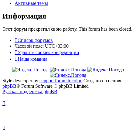
Активные темы
Информация
Этот форум прекратил свою работу. This forum has been closed.
Список форумов
Часовой пояс:
UTC+03:00
Удалить cookies конференции
Наша команда
Style developer by
support forum tricolor
,
Создано на основе
phpBB
® Forum Software © phpBB Limited
Русская поддержка phpBB