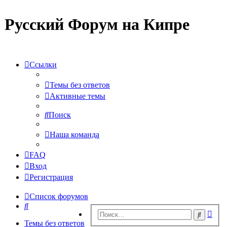
Русский Форум на Кипре
Ссылки
Темы без ответов
Активные темы
Поиск
Наша команда
FAQ
Вход
Регистрация
Список форумов
Поиск
Рас
Поиск
пои
Темы без ответов