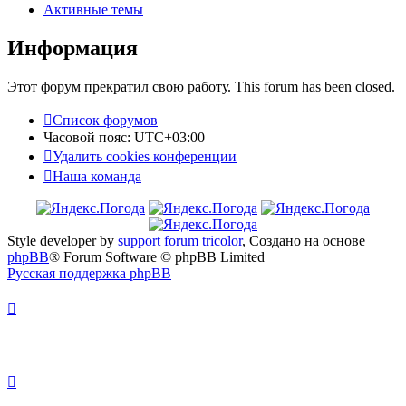
Активные темы
Информация
Этот форум прекратил свою работу. This forum has been closed.
Список форумов
Часовой пояс:
UTC+03:00
Удалить cookies конференции
Наша команда
Style developer by
support forum tricolor
,
Создано на основе
phpBB
® Forum Software © phpBB Limited
Русская поддержка phpBB