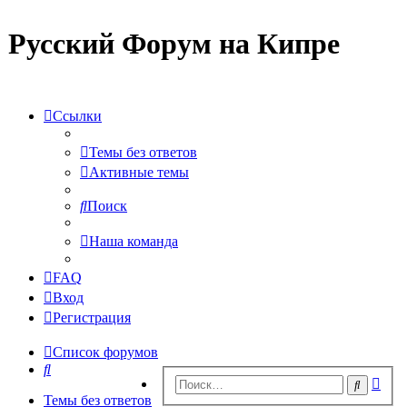
Русский Форум на Кипре
Ссылки
Темы без ответов
Активные темы
Поиск
Наша команда
FAQ
Вход
Регистрация
Список форумов
Поиск
Рас
Поиск
пои
Темы без ответов