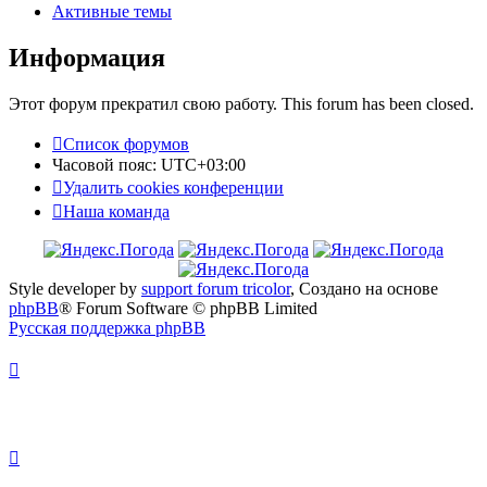
Активные темы
Информация
Этот форум прекратил свою работу. This forum has been closed.
Список форумов
Часовой пояс:
UTC+03:00
Удалить cookies конференции
Наша команда
Style developer by
support forum tricolor
,
Создано на основе
phpBB
® Forum Software © phpBB Limited
Русская поддержка phpBB