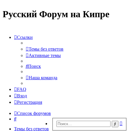
Русский Форум на Кипре
Ссылки
Темы без ответов
Активные темы
Поиск
Наша команда
FAQ
Вход
Регистрация
Список форумов
Поиск
Рас
Поиск
пои
Темы без ответов