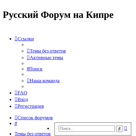
Русский Форум на Кипре
Ссылки
Темы без ответов
Активные темы
Поиск
Наша команда
FAQ
Вход
Регистрация
Список форумов
Поиск
Рас
Поиск
пои
Темы без ответов