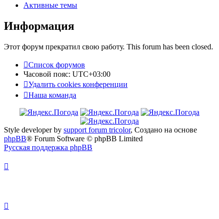
Активные темы
Информация
Этот форум прекратил свою работу. This forum has been closed.
Список форумов
Часовой пояс:
UTC+03:00
Удалить cookies конференции
Наша команда
Style developer by
support forum tricolor
,
Создано на основе
phpBB
® Forum Software © phpBB Limited
Русская поддержка phpBB