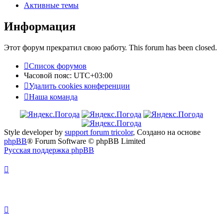
Активные темы
Информация
Этот форум прекратил свою работу. This forum has been closed.
Список форумов
Часовой пояс:
UTC+03:00
Удалить cookies конференции
Наша команда
Style developer by
support forum tricolor
,
Создано на основе
phpBB
® Forum Software © phpBB Limited
Русская поддержка phpBB