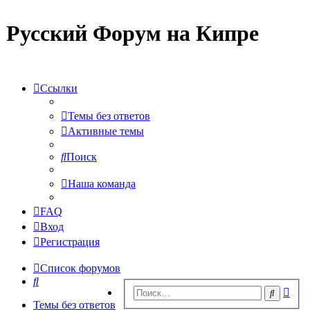
Русский Форум на Кипре
Ссылки
Темы без ответов
Активные темы
Поиск
Наша команда
FAQ
Вход
Регистрация
Список форумов
Поиск
Рас
Поиск
пои
Темы без ответов