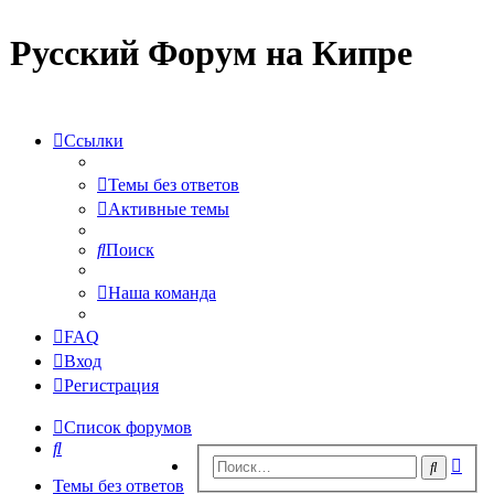
Русский Форум на Кипре
Ссылки
Темы без ответов
Активные темы
Поиск
Наша команда
FAQ
Вход
Регистрация
Список форумов
Поиск
Рас
Поиск
пои
Темы без ответов