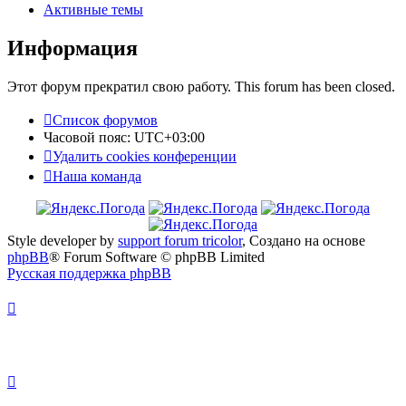
Активные темы
Информация
Этот форум прекратил свою работу. This forum has been closed.
Список форумов
Часовой пояс:
UTC+03:00
Удалить cookies конференции
Наша команда
Style developer by
support forum tricolor
,
Создано на основе
phpBB
® Forum Software © phpBB Limited
Русская поддержка phpBB