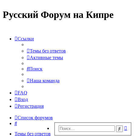
Русский Форум на Кипре
Ссылки
Темы без ответов
Активные темы
Поиск
Наша команда
FAQ
Вход
Регистрация
Список форумов
Поиск
Рас
Поиск
пои
Темы без ответов