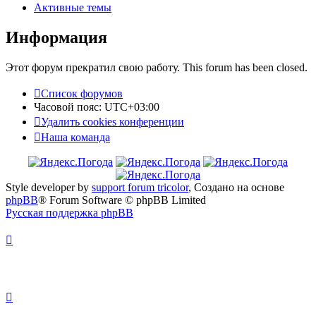
Активные темы
Информация
Этот форум прекратил свою работу. This forum has been closed.
Список форумов
Часовой пояс:
UTC+03:00
Удалить cookies конференции
Наша команда
Style developer by
support forum tricolor
,
Создано на основе
phpBB
® Forum Software © phpBB Limited
Русская поддержка phpBB