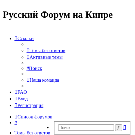
Русский Форум на Кипре
Ссылки
Темы без ответов
Активные темы
Поиск
Наша команда
FAQ
Вход
Регистрация
Список форумов
Поиск
Рас
Поиск
пои
Темы без ответов