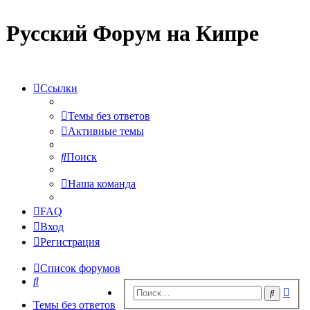
Русский Форум на Кипре
Ссылки
Темы без ответов
Активные темы
Поиск
Наша команда
FAQ
Вход
Регистрация
Список форумов
Поиск
Рас
Поиск
пои
Темы без ответов