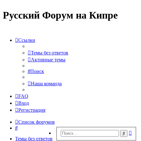
Русский Форум на Кипре
Ссылки
Темы без ответов
Активные темы
Поиск
Наша команда
FAQ
Вход
Регистрация
Список форумов
Поиск
Рас
Поиск
пои
Темы без ответов