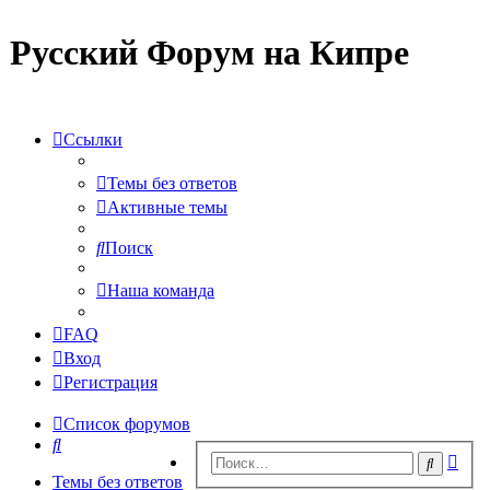
Русский Форум на Кипре
Ссылки
Темы без ответов
Активные темы
Поиск
Наша команда
FAQ
Вход
Регистрация
Список форумов
Поиск
Рас
Поиск
пои
Темы без ответов