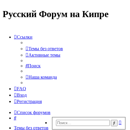
Русский Форум на Кипре
Ссылки
Темы без ответов
Активные темы
Поиск
Наша команда
FAQ
Вход
Регистрация
Список форумов
Поиск
Рас
Поиск
пои
Темы без ответов