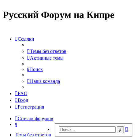
Русский Форум на Кипре
Ссылки
Темы без ответов
Активные темы
Поиск
Наша команда
FAQ
Вход
Регистрация
Список форумов
Поиск
Рас
Поиск
пои
Темы без ответов