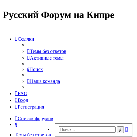
Русский Форум на Кипре
Ссылки
Темы без ответов
Активные темы
Поиск
Наша команда
FAQ
Вход
Регистрация
Список форумов
Поиск
Рас
Поиск
пои
Темы без ответов