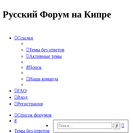
Русский Форум на Кипре
Ссылки
Темы без ответов
Активные темы
Поиск
Наша команда
FAQ
Вход
Регистрация
Список форумов
Поиск
Рас
Поиск
пои
Темы без ответов