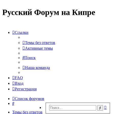
Русский Форум на Кипре
Ссылки
Темы без ответов
Активные темы
Поиск
Наша команда
FAQ
Вход
Регистрация
Список форумов
Поиск
Рас
Поиск
пои
Темы без ответов